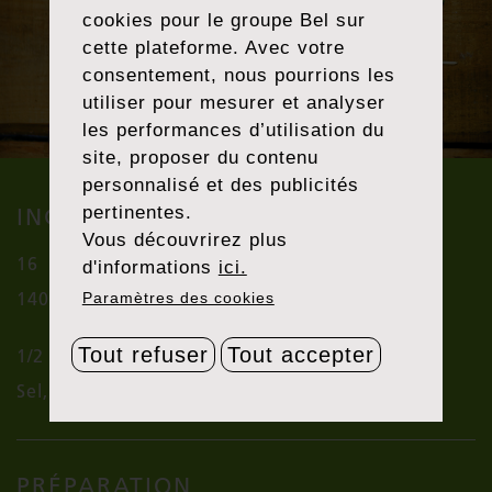
cookies pour le groupe Bel sur
cette plateforme. Avec votre
consentement, nous pourrions les
utiliser pour mesurer et analyser
les performances d’utilisation du
site, proposer du contenu
personnalisé et des publicités
pertinentes.
INGRÉDIENTS (4 PERSONNES)
Vous découvrirez plus
16
Champignons
d'informations
ici.
®
140 g
de Cantadou
Ail & Herbes de
Paramètres des cookies
Provence
Tout refuser
Tout accepter
1/2 botte
de persil
Sel, poivre
PRÉPARATION