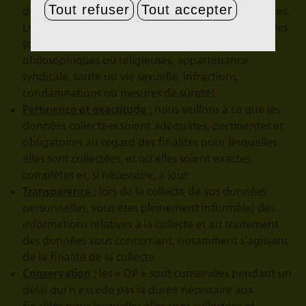
Tout refuser
Tout accepter
des fins spécifiques, explicites, désignées et légitimes.
Le traitement ne porte pas sur des données sensibles
(origines raciales ou ethniques, opinions politiques,
philosophiques ou religieuses, appartenance
syndicale, santé ou vie sexuelle, infractions,
condamnations ou mesures de sûreté).
Pertinence et exactitude :
nous veillons à ce que les
données collectées soient adéquates, pertinentes et
obligatoires au regard des finalités pour lesquelles
elles sont collectées, et qu’elles soient exactes,
complètes et, si nécessaire, à jour.
Transparence :
lors de la collecte de vos données
personnelles, vous êtes pleinement informé(e) des
informations relatives à la collecte et au traitement
des données vous concernant, notamment s’agissant
de la finalité de la collecte.
Conservation :
les « DP » sont conservées pendant un
délai qui n’excède pas la durée nécessaire aux