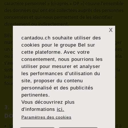
caractère personnel » (ci-après « DP ») couvre l’ensemble
des données qui ont été collectées auprès des personnes
concernées et qui nous permettent de les identifier
directement ou indirectement.
X
BEL se réserve le droit d’utiliser vos « DP » à des fins
cantadou.ch
souhaite utiliser des
marketing. Dans certains pays, la législation peut exiger
cookies pour le groupe Bel sur
un consentement préalable à la collecte de ces données
cette plateforme. Avec votre
ou à l’utilisation qui en découle ; dans la mesure où cela
consentement, nous pourrions les
s’avère nécessaire, nous nous engageons à obtenir
utiliser pour mesurer et analyser
systématiquement votre consentement préalable sur la
les performances d’utilisation du
base d’informations que vous aurez pris soin de nous
site, proposer du contenu
fournir.
personnalisé et des publicités
pertinentes.
Vous découvrirez plus
3. PRINCIPES DU TRAITEMENT DES
d'informations
ici.
DONNÉES
Paramètres des cookies
Légitimité :
les données sont collectées uniquement à