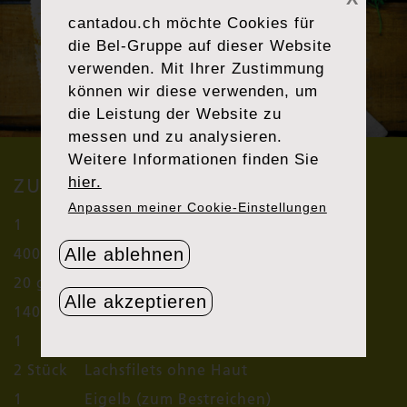
cantadou.ch
möchte Cookies für
die Bel-Gruppe auf dieser Website
verwenden. Mit Ihrer Zustimmung
können wir diese verwenden, um
die Leistung der Website zu
messen und zu analysieren.
Weitere Informationen finden Sie
hier.
ZUTATEN (4 PERSONEN)
Anpassen meiner Cookie-Einstellungen
1
Zwiebel
400 g
frischen Spinat
Alle ablehnen
20 g
Butter
Alle akzeptieren
®
140 g
Cantadou
Meerrettich
1
Blätterteigrolle
2 Stück
Lachsfilets ohne Haut
1
Eigelb (zum Bestreichen)