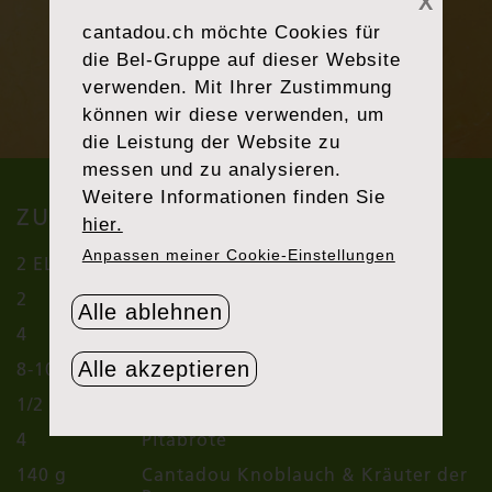
X
cantadou.ch
möchte Cookies für
die Bel-Gruppe auf dieser Website
verwenden. Mit Ihrer Zustimmung
können wir diese verwenden, um
die Leistung der Website zu
messen und zu analysieren.
Weitere Informationen finden Sie
ZUTATEN (4 PERSONEN)
hier.
Anpassen meiner Cookie-Einstellungen
2 EL
Olivenöl
2
Pouletbrüstli
Alle ablehnen
4
Kalamata-Oliven
Alle akzeptieren
8-10
Cherrytomaten
1/2
rote Zwiebel
4
Pitabrote
140 g
Cantadou Knoblauch & Kräuter der