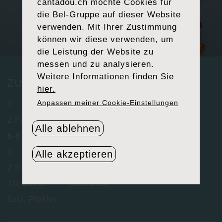
cantadou.ch
möchte Cookies für
die Bel-Gruppe auf dieser Website
verwenden. Mit Ihrer Zustimmung
können wir diese verwenden, um
die Leistung der Website zu
messen und zu analysieren.
Weitere Informationen finden Sie
ZUTATEN (4 PERSONEN)
hier.
Anpassen meiner Cookie-Einstellungen
1
Rolle Blätter- oder Mürbteig
®
2 Packungen
Cantadou
Tomate & Oregano
Alle ablehnen
6-8
verschiedenfarbige Tomaten
3
frische Thymianzweige
Alle akzeptieren
2 EL
Olivenöl
1/2 Bund
Basilikum
Salz, Pfeffer